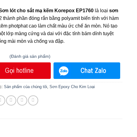
 Sơn lót cho sắt mạ kẽm Korepox EP1760
là loại
sơn
2 thành phần đóng rắn bằng polyamit biến tính với hàm
ẽm photphat cao làm chất màu ức chế ăn mòn. Nó tạo
ột lớp màng cứng và dai với đặc tính bám dính tuyệt
ống mài mòn và chống va đập.
(
Đánh giá
sản phẩm)
n 5
c:
Sản phẩm của chúng tôi
,
Sơn Epoxy Cho Kim Loại