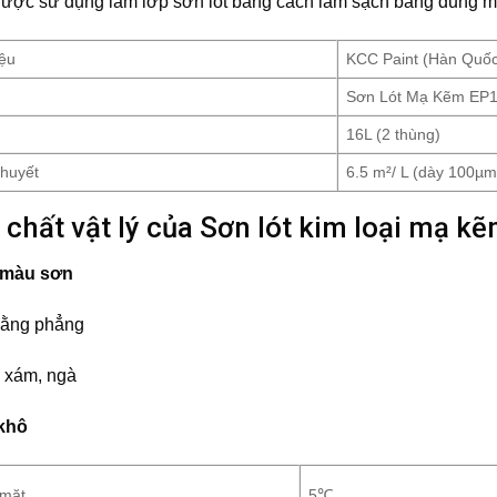
được sử dụng làm lớp sơn lót bằng cách làm sạch bằng dung m
ệu
KCC Paint (Hàn Quố
Sơn Lót Mạ Kẽm EP
16L (2 thùng)
thuyết
6.5 m²/ L (dày 100µm
nh chất vật lý của Sơn lót kim loại mạ
 màu sơn
bằng phẳng
 xám, ngà
 khô
 mặt
5℃