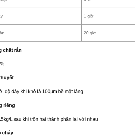
ay
1 giờ
oàn
20 giờ
 chất rắn
5%
thuyết
ới độ dày khi khô là 100µm bề mặt láng
g riêng
5kg/L sau khi trộn hai thành phần lại với nhau
 cháy