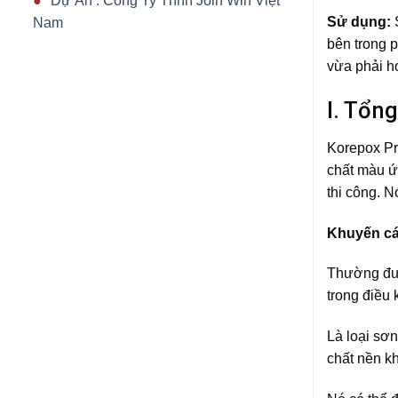
Dự Án : Công Ty Tnhh Join Win Việt
Sử dụng:
Nam
bên trong 
vừa phải h
I. Tổn
Korepox Pr
chất màu ứ
thi công. 
Khuyến c
Thường đượ
trong điều
Là loại sơn
chất nền k