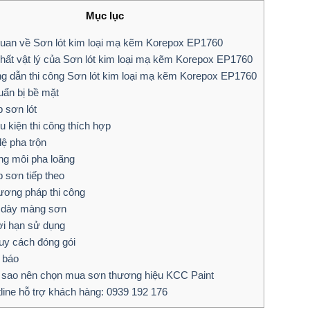
Mục lục
quan về Sơn lót kim loại mạ kẽm Korepox EP1760
chất vật lý của Sơn lót kim loại mạ kẽm Korepox EP1760
ng dẫn thi công Sơn lót kim loại mạ kẽm Korepox EP1760
ẩn bị bề mặt
 sơn lót
u kiện thi công thích hợp
lệ pha trộn
g môi pha loãng
 sơn tiếp theo
ơng pháp thi công
dày màng sơn
i hạn sử dụng
y cách đóng gói
 báo
 sao nên chọn mua sơn thương hiệu KCC Paint
line hỗ trợ khách hàng: 0939 192 176