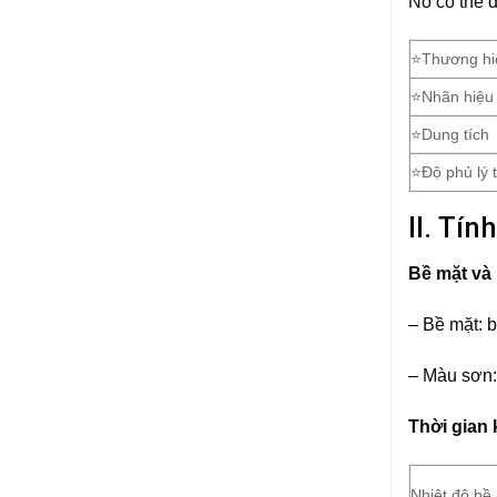
Nó có thể 
⭐Thương hi
⭐Nhãn hiệu
⭐Dung tích
⭐Độ phủ lý 
II. Tí
Bề mặt và
– Bề mặt: 
– Màu sơn:
Thời gian
Nhiệt độ bề