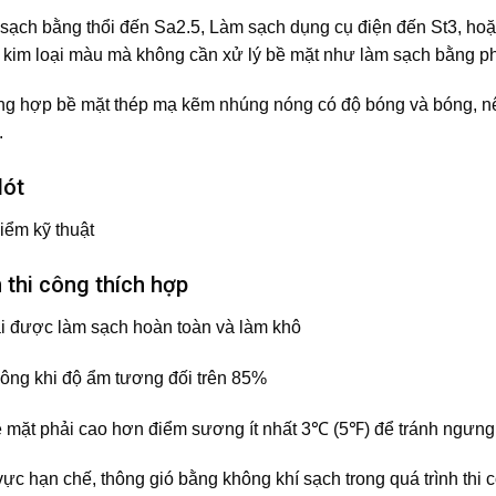
sạch bằng thổi đến Sa2.5, Làm sạch dụng cụ điện đến St3, ho
t kim loại màu mà không cần xử lý bề mặt như làm sạch bằng p
ng hợp bề mặt thép mạ kẽm nhúng nóng có độ bóng và bóng, nên
.
lót
iểm kỹ thuật
n thi công thích hợp
i được làm sạch hoàn toàn và làm khô
công khi độ ẩm tương đối trên 85%
ề mặt phải cao hơn điểm sương ít nhất 3℃ (5℉) để tránh ngưng
ực hạn chế, thông gió bằng không khí sạch trong quá trình thi 