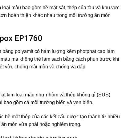
 loại màu bao gồm bề mặt sắt, thép của tàu và khu vực
sơn hoàn thiện khác nhau trong môi trường ăn mòn
repox EP1760
ắn bằng polyamit có hàm lượng kẽm photphat cao làm
i màu mà không thể làm sạch bằng cách phun trước khi
yệt vời, chống mài mòn và chống va đập.
ặt kim loại màu như nhôm và thép không gỉ (SUS)
ài bao gồm cả môi trường biển và ven biển.
ác bề mặt thép của các kết cấu được tạo thành từ nhiều
g ăn mòn vừa phải hoặc nghiêm trọng.