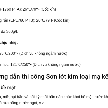
P1760 PTA): 26℃/79℉ (Cốc kín)
g rắn (EP1760 PTB): 26℃/79℉ (Cốc kín)
 đa 360g/L
chịu nhiệt
: 93℃/200℉ (Dịch vụ không ngâm nước)
ên tục: 121℃/250℉ (Dịch vụ không ngâm nước)
ướng dẫn thi công Sơn lót kim loại mạ
 bề mặt
u, mỡ, bụi bẩn và bất kỳ chất bẩn nào khác khỏi bề mặt trước
à rửa bằng nước ngọt, v.v.