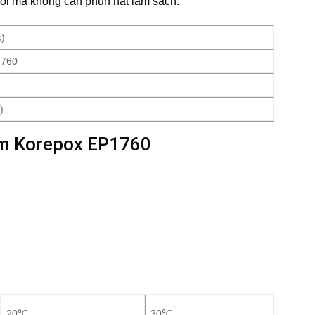
ôi mà không cần phun hạt làm sạch.
c)
1760
)
 kẽm Korepox EP1760
20℃
30℃