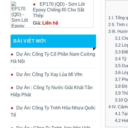
EP170 (QD) - Sơn Lót
Epoxy Chống Rỉ Cho Sắt
Thép
1
I. Tổng 
Giá:
Liên hệ
2
II. Tính 
3
III. Hướ
3.1
Chu
BÀI VIẾT MỚI
3.2
Lớp
3.3
Điề
Dự Án: Công Ty Cổ Phần Nam Cường
3.4
Tỷ 
Hà Nội
3.5
Dun
3.6
Lớp
Dự Án: Công Ty Xay Lúa Mì Vfm
3.7
Phư
3.8
Độ 
Dự Án : Công Ty Nước Giải Khát Tân
3.9
Thờ
Hiệp Phát
3.10
Qu
4
IV. Cảnh
Dự Án: Công Ty Tnhh Hóa Nhựa Quốc
4.1
Tại
Tế
4.2
Hot