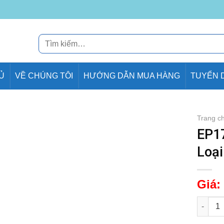
Tìm
kiếm:
Ủ
VỀ CHÚNG TÔI
HƯỚNG DẪN MUA HÀNG
TUYỂN 
Trang c
EP1
Loạ
Giá:
EP1760 