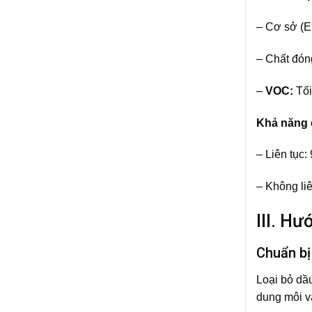
– Cơ sở (E
– Chất đón
–
VOC:
Tối
Khả năng 
– Liên tục
– Không li
III. H
Chuẩn bị
Loại bỏ dầ
dung môi v