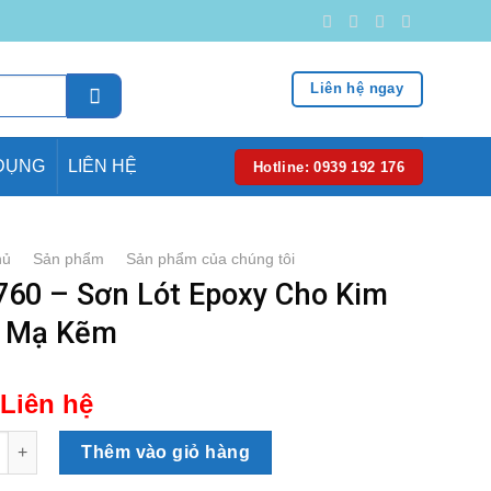
Liên hệ ngay
DỤNG
LIÊN HỆ
Hotline: 0939 192 176
hủ
/
Sản phẩm
/
Sản phẩm của chúng tôi
760 – Sơn Lót Epoxy Cho Kim
i Mạ Kẽm
Liên hệ
- Sơn Lót Epoxy Cho Kim Loại Mạ Kẽm số lượng
Thêm vào giỏ hàng