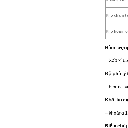
Khô chạm t
Khô hoàn t
Hàm lượng
– Xấp xỉ 6
Độ phủ lý 
– 6.5m²/L v
Khối lượn
– khoảng 1.
Điểm chớp