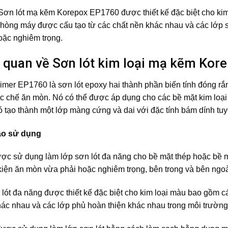
Sơn lót mạ kẽm Korepox EP1760 được thiết kế đặc biệt cho kim
phòng máy được cấu tạo từ các chất nền khác nhau và các lớp 
oặc nghiêm trọng.
g quan về Sơn lót kim loại mạ kẽm Ko
imer EP1760 là sơn lót epoxy hai thành phần biến tính đóng r
c chế ăn mòn. Nó có thể được áp dụng cho các bề mặt kim loạ
Nó tạo thành một lớp màng cứng và dai với đặc tính bám dính tu
áo sử dụng
c sử dụng làm lớp sơn lót đa năng cho bề mặt thép hoặc bề m
 kiện ăn mòn vừa phải hoặc nghiêm trọng, bên trong và bên ngo
 lót đa năng được thiết kế đặc biệt cho kim loại màu bao gồm c
hác nhau và các lớp phủ hoàn thiện khác nhau trong môi trườn