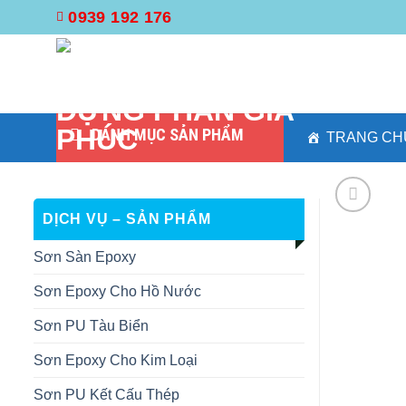
Skip
0939 192 176
to
content
DANH MỤC SẢN PHẨM
TRANG CH
DỊCH VỤ – SẢN PHẨM
Sơn Sàn Epoxy
Sơn Epoxy Cho Hồ Nước
Sơn PU Tàu Biển
Sơn Epoxy Cho Kim Loại
Sơn PU Kết Cấu Thép