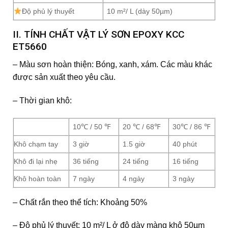
Độ phủ lý thuyết
10 m²/ L (dày 50µm)
II. TÍNH CHẤT VẬT LÝ SƠN EPOXY KCC
ET5660
– Màu sơn hoàn thiện: Bóng, xanh, xám. Các màu khác
được sản xuất theo yêu cầu.
– Thời gian khô:
10℃ / 50 ℉
20 ℃ / 68℉
30℃ / 86 ℉
Khô chạm tay
3 giờ
1.5 giờ
40 phút
Khô đi lại nhẹ
36 tiếng
24 tiếng
16 tiếng
Khô hoàn toàn
7 ngày
4 ngày
3 ngày
– Chất rắn theo thể tích: Khoảng 50%
– Độ phủ lý thuyết: 10 m²/ L ở độ dày màng khô 50µm