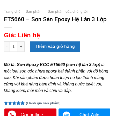
Trang chủ
/
Sản phẩm
/
Sản phẩm của chúng tôi
ET5660 – Sơn Sàn Epoxy Hệ Lăn 3 Lớp
Giá:
Liên hệ
ET5660 - Sơn Sàn Epoxy Hệ Lăn 3 Lớp số lượng
Thêm vào giỏ hàng
Mô tả: Sơn Epoxy KCC ET5660 (sơn hệ lăn 3 lớp)
là
một loại sơn gốc nhựa epoxy hai thành phần với độ bóng
cao. Khi sản phẩm được hoàn thiện nó tạo thành màng
cứng với khả năng bám dính và kháng nước tuyệt vời,
kháng kiềm, mài mòn và chịu va đập.
(
Đánh giá
sản phẩm)
5.00
1
trên 5
dựa trên