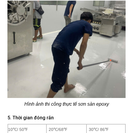
Hình ảnh thi công thực tế sơn sàn epoxy
5. Thời gian đóng rắn
10℃/ 50℉
20℃/68℉
30℃/ 86℉