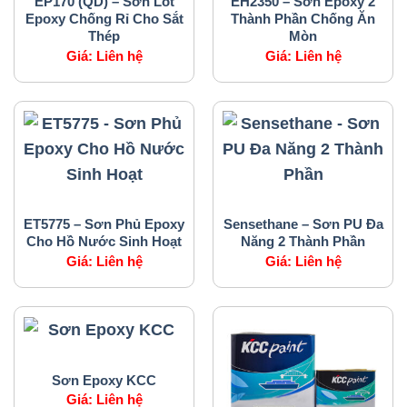
EP170 (QD) – Sơn Lót
EH2350 – Sơn Epoxy 2
Epoxy Chống Rỉ Cho Sắt
Thành Phần Chống Ăn
Thép
Mòn
Giá:
Liên hệ
Giá:
Liên hệ
SẢN PHẨM CỦA CHÚNG TÔI
SẢN PHẨM CỦA CHÚNG TÔI
ET5775 – Sơn Phủ Epoxy
Sensethane – Sơn PU Đa
Cho Hồ Nước Sinh Hoạt
Năng 2 Thành Phần
Giá:
Liên hệ
Giá:
Liên hệ
SẢN PHẨM CỦA CHÚNG TÔI
Sơn Epoxy KCC
Giá:
Liên hệ