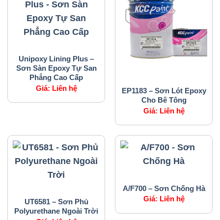
SẢN PHẨM CỦA CHÚNG TÔI
Unipoxy Lining Plus –
Sơn Sàn Epoxy Tự San
Phẳng Cao Cấp
SẢN PHẨM CỦA CHÚNG TÔI
Giá:
Liên hệ
EP1183 – Sơn Lót Epoxy
Cho Bê Tông
Giá:
Liên hệ
SẢN PHẨM CỦA CHÚNG TÔI
A/F700 – Sơn Chống Hà
SẢN PHẨM CỦA CHÚNG TÔI
Giá:
Liên hệ
UT6581 – Sơn Phủ
Polyurethane Ngoài Trời