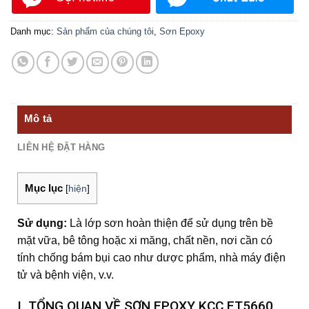
đánh giá
Danh mục:
Sản phẩm của chúng tôi
,
Sơn Epoxy
Mô tả
LIÊN HỆ ĐẶT HÀNG
Mục lục
[
hiện
]
Sử dụng:
Là lớp sơn hoàn thiện để sử dụng trên bề
mặt vữa, bê tông hoặc xi măng, chất nền, nơi cần có
tính chống bám bụi cao như dược phẩm, nhà máy điện
tử và bệnh viện, v.v.
I. TỔNG QUAN VỀ SƠN EPOXY KCC ET5660