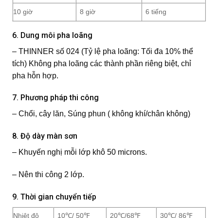
10 giờ
8 giờ
6 tiếng
6. Dung môi pha loãng
– THINNER số 024 (Tỷ lệ pha loãng: Tối đa 10% thể
tích) Không pha loãng các thành phần riêng biệt, chỉ
pha hỗn hợp.
7. Phương pháp thi công
– Chổi, cây lăn, Súng phun ( không khí/chân không)
8. Độ dày màn sơn
– Khuyến nghị mỗi lớp khô 50 microns.
– Nên thi công 2 lớp.
9. Thời gian chuyển tiếp
Nhiệt độ
10℃/ 50℉
20℃/68℉
30℃/ 86℉