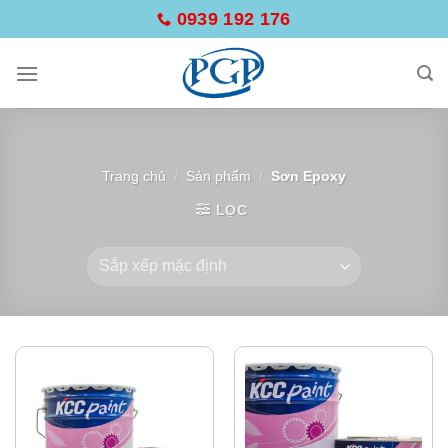
Skip
0939 192 176
to
content
Trang chủ
/
Sản phẩm
/
Sơn Epoxy
LỌC