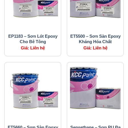
SẢN PHẨM CỦA CHÚNG TÔI
SẢN PHẨM CỦA CHÚNG TÔI
EP1183 – Sơn Lót Epoxy
ET5500 – Sơn Sàn Epoxy
Cho Bê Tông
Kháng Hóa Chất
Giá:
Liên hệ
Giá:
Liên hệ
SẢN PHẨM CỦA CHÚNG TÔI
SẢN PHẨM CỦA CHÚNG TÔI
ET5660 – Sơn Sàn Epoxy
Sensethane – Sơn PU Đa