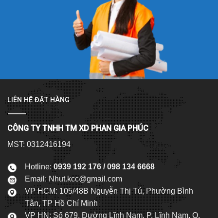
LIÊN HỆ ĐẶT HÀNG
CÔNG TY TNHH TM XD PHAN GIA PHÚC
MST: 0312416194
Hotline:
0939 192 176 / 098 134 6668
Email:
Nhut.kcc@gmail.com
VP HCM: 105/48B Nguyễn Thị Tú, Phường Bình
Tân, TP Hồ Chí Minh
VP HN: Số 679, Đường Lĩnh Nam, P. Lĩnh Nam, Q.