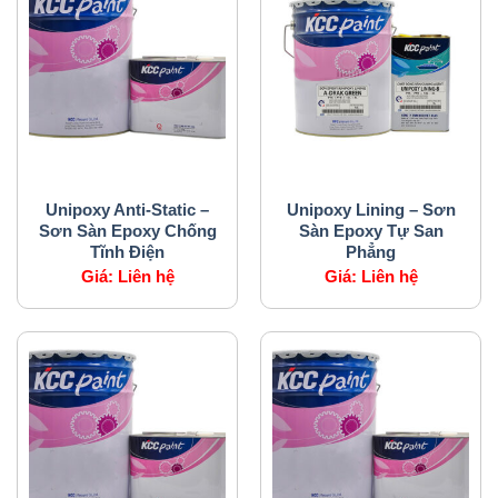
SẢN PHẨM CỦA CHÚNG TÔI
SẢN PHẨM CỦA CHÚNG TÔI
Unipoxy Anti-Static –
Unipoxy Lining – Sơn
Sơn Sàn Epoxy Chống
Sàn Epoxy Tự San
Tĩnh Điện
Phẳng
Giá:
Liên hệ
Giá:
Liên hệ